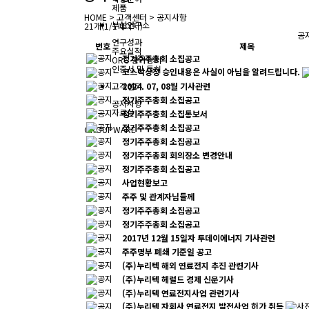
제품
HOME
>
고객센터
>
공지사항
부설연구소
21개(1/1페이지)
공
연구성과
번호
제목
주요실적
정기주주총회 소집공고
ORC 평가장치
인증서 및 특허
코스탁상장 승인내용은 사실이 아님을 알려드립니다.
2024. 07, 08월 기사관련
고객센터
정기주주총회 소집공고
공지사항
자료실
정기주주총회 소집통보서
정기주주총회 소집공고
GROUPWARE
정기주주총회 소집공고
정기주주총회 회의장소 변경안내
정기주주총회 소집공고
사업현황보고
주주 및 관계자님들께
정기주주총회 소집공고
정기주주총회 소집공고
2017년 12월 15일자 투데이에너지 기사관련
주주명부 폐쇄 기준일 공고
(주)누리텍 해외 연료전지 추진 관련기사
(주)누리텍 헤럴드 경제 신문기사
(주)누리텍 연료전지사업 관련기사
(주)누리텍 자회사 연료전지 발전사업 허가 취득