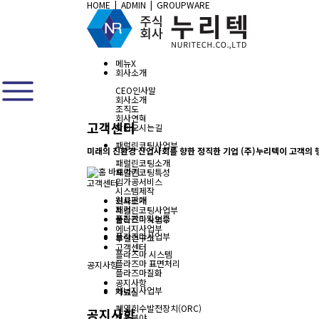
HOME
|
ADMIN
|
GROUPWARE
메뉴
X
회사소개
CEO인사말
회사소개
조직도
회사연혁
고객센터
찾아오시는길
패럴린코팅사업부
미래의 친환경 산업사회를 향한 정직한 기업 (주)누리텍이 고객의 
패럴린코팅소개
패럴린코팅특성
임가공서비스
고객센터
시스템제작
원료판매
회사소개
제거
패럴린코팅사업부
품질관리및보증
플라즈마사업부
에너지사업부
플라즈마사업부
부설연구소
고객센터
플라즈마 시스템
플라즈마 표면처리
공지사항
플라즈마질화
공지사항
에너지사업부
자료실
폐열회수발전장치(ORC)
공지사항
적용분야