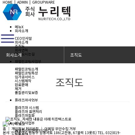
HOME
|
ADMIN
|
GROUPWARE
메뉴
X
회사소개
CEO인사말
회사소개
조직도
회사연혁
찾아오시는길
회사소개
조직도
패럴린코팅사업부
패럴린코팅소개
패럴린코팅특성
임가공서비스
조직도
시스템제작
원료판매
제거
품질관리및보증
플라즈마사업부
플라즈마 시스템
플라즈마 표면처리
플라즈마질화
에너지사업부
홈
│
개인정보 처리방침
│
이메일 무단수집 거부
폐열회수발전장치(ORC)
본사: 인천광역시 남동구 남동서로 186(고잔동, 67블럭 13롯트) TEL. 032)819-
적용분야