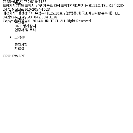
7135~6 FAX. 032)819-7138
제품
포항지사: 경북 포항시 남구 지곡로 394 포항TP 제1벤쳐동 B111호 TEL. 054)223-
2471 Mobile. 010-2054-1523
부설연구소
대전지사: 대전광역시 유성구 테크노10로 7(탑립동, 한국조폐공사ID본부내) TEL.
042)934-3136 FAX. 042)934-3138
연구성과
Copyrightⓒ2001-2014 NURI-TECH ALL Right Reserved.
주요실적
ORC 평가장치
인증서 및 특허
고객센터
공지사항
자료실
GROUPWARE