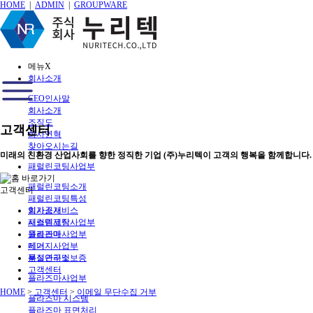
HOME
|
ADMIN
|
GROUPWARE
메뉴
X
회사소개
CEO인사말
회사소개
조직도
고객센터
회사연혁
찾아오시는길
미래의 친환경 산업사회를 향한 정직한 기업 (주)누리텍이 고객의 행복을 함께합니다.
패럴린코팅사업부
패럴린코팅소개
고객센터
패럴린코팅특성
회사소개
임가공서비스
패럴린코팅사업부
시스템제작
플라즈마사업부
원료판매
에너지사업부
제거
부설연구소
품질관리및보증
고객센터
플라즈마사업부
HOME
>
고객센터
>
이메일 무단수집 거부
플라즈마 시스템
플라즈마 표면처리