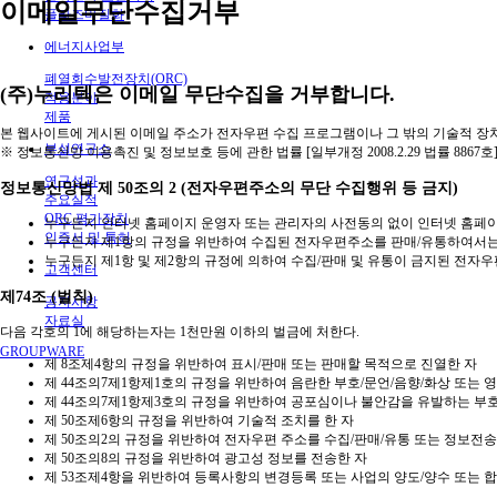
이메일무단수집거부
플라즈마질화
에너지사업부
폐열회수발전장치(ORC)
(주)누리텍은 이메일 무단수집을 거부합니다.
적용분야
제품
본 웹사이트에 게시된 이메일 주소가 전자우편 수집 프로그램이나 그 밖의 기술적 
부설연구소
※ 정보통신망 이용촉진 및 정보보호 등에 관한 법률 [일부개정 2008.2.29 법률 8867호
연구성과
정보통신망법 제 50조의 2 (전자우편주소의 무단 수집행위 등 금지)
주요실적
ORC 평가장치
누구든지 인터넷 홈페이지 운영자 또는 관리자의 사전동의 없이 인터넷 홈페이지
인증서 및 특허
누구든지 제1항의 규정을 위반하여 수집된 전자우편주소를 판매/유통하여서는
누구든지 제1항 및 제2항의 규정에 의하여 수집/판매 및 유통이 금지된 전
고객센터
제74조 (벌칙)
공지사항
자료실
다음 각호의 1에 해당하는자는 1천만원 이하의 벌금에 처한다.
GROUPWARE
제 8조제4항의 규정을 위반하여 표시/판매 또는 판매할 목적으로 진열한 자
제 44조의7제1항제1호의 규정을 위반하여 음란한 부호/문언/음향/화상 또는 
제 44조의7제1항제3호의 규정을 위반하여 공포심이나 불안감을 유발하는 부호
제 50조제6항의 규정을 위반하여 기술적 조치를 한 자
제 50조의2의 규정을 위반하여 전자우편 주소를 수집/판매/유통 또는 정보전송
제 50조의8의 규정을 위반하여 광고성 정보를 전송한 자
제 53조제4항을 위반하여 등록사항의 변경등록 또는 사업의 양도/양수 또는 