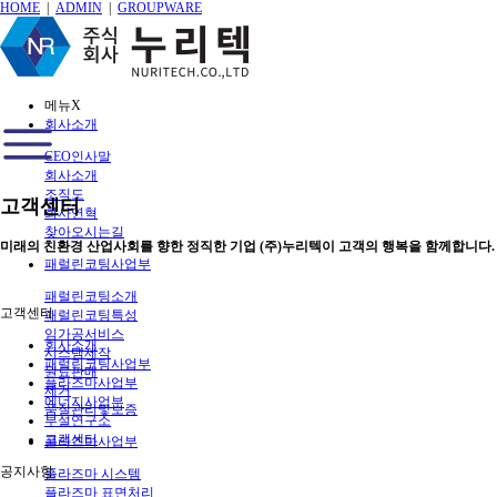
HOME
|
ADMIN
|
GROUPWARE
메뉴
X
회사소개
CEO인사말
회사소개
조직도
고객센터
회사연혁
찾아오시는길
미래의 친환경 산업사회를 향한 정직한 기업 (주)누리텍이 고객의 행복을 함께합니다.
패럴린코팅사업부
패럴린코팅소개
고객센터
패럴린코팅특성
임가공서비스
회사소개
시스템제작
패럴린코팅사업부
원료판매
플라즈마사업부
제거
에너지사업부
품질관리및보증
부설연구소
고객센터
플라즈마사업부
공지사항
플라즈마 시스템
플라즈마 표면처리