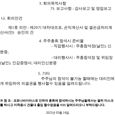
3.
회의목적사항
가
.
보고사항
:
감사보고 및 영업보고
나
.
회의안건
제
1
호 의안
:
제
20
기 대차대조표
,
손익계산서 및 결손금처리계
산서
(
안
)
승인의 건
4.
주주총회 참석시 준비물
-
직접행사시
:
주총참석장
(
날인
),
신
분증
,
-
대리행사시
:
주총참석장 및 위임장
(
날인
),
인감증명서
,
대리인신분증
5.
기타
주주님의 참석이 불가능 할때에는 대리인에
게 위임하여 의결권을
행사할수 있음을 알려드립니다
.
※
참 조
:
코로나바이러스로 인하여 총회에 참석하시는 주주님들께서는 필히 마스크
를
하시고 미착용시 건물내 출입 할수없음을
알려드리오니
부탁드립니다
.
미리
2022
년
03
월
14
일