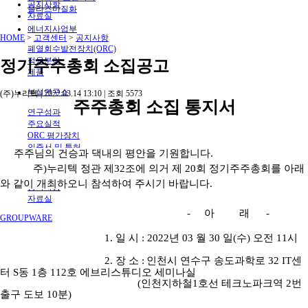
공지사항
플라즈마질화
자료실
에너지사업부
HOME
>
고객센터
>
공지사항
폐열회수발전장치(ORC)
적용분야
정기주주총회 소집공고
제품
부설연구소
(주)누리텍
|
2022.03.14 13:10
|
조회
5573
주주총회 소집 통지서
연구성과
주요실적
ORC 평가장치
인증서 및 특허
주주님의 건승과 댁내의 평안을 기원합니다
.
고객센터
주
)
누리텍 정관 제
32
조에 의거 제
20
회 정기주주총회를 아래
와 같이 개최
하오니 참석하여 주시기 바랍니다
.
공지사항
자료실
-
아 래
-
GROUPWARE
1.
일 시
: 2022
년
03
월
30
일
(
수
)
오전
11
시
2.
장 소
:
인천시 연수구 송도과학로
32 IT
센
터
S
동
1
층
112
호
에브리스튜디오 세미나실
(
인천지하철
1
호선 테크노파크역
2
번
출구 도보
10
분
)