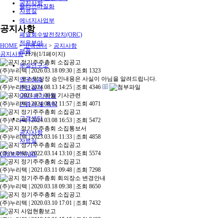
공지사항
플라즈마질화
자료실
에너지사업부
공지사항
폐열회수발전장치(ORC)
적용분야
HOME
>
고객센터
>
공지사항
제품
공지사항
21개(1/1페이지)
정기주주총회 소집공고
부설연구소
(주)누리텍
|
2026.03.18 09:30
|
조회 1323
코스탁상장 승인내용은 사실이 아님을 알려드립니다.
연구성과
(주)누리텍
|
2024.08.13 14:25
|
조회 4346
주요실적
2024. 07, 08월 기사관련
ORC 평가장치
(주)누리텍
|
2024.08.02 11:57
|
조회 4071
인증서 및 특허
정기주주총회 소집공고
고객센터
(주)누리텍
|
2024.03.08 16:53
|
조회 5472
정기주주총회 소집통보서
공지사항
(주)누리텍
|
2023.03.16 11:33
|
조회 4858
자료실
정기주주총회 소집공고
(주)누리텍
|
2022.03.14 13:10
|
조회 5574
GROUPWARE
정기주주총회 소집공고
(주)누리텍
|
2021.03.11 09:48
|
조회 7298
정기주주총회 회의장소 변경안내
(주)누리텍
|
2020.03.18 09:38
|
조회 8650
정기주주총회 소집공고
(주)누리텍
|
2020.03.10 17:01
|
조회 7432
사업현황보고