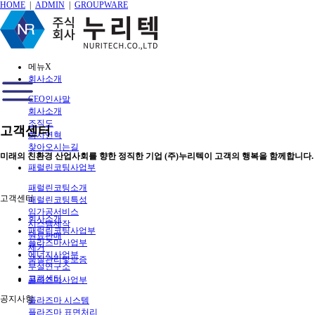
HOME
|
ADMIN
|
GROUPWARE
메뉴
X
회사소개
CEO인사말
회사소개
조직도
고객센터
회사연혁
찾아오시는길
미래의 친환경 산업사회를 향한 정직한 기업 (주)누리텍이 고객의 행복을 함께합니다.
패럴린코팅사업부
패럴린코팅소개
고객센터
패럴린코팅특성
임가공서비스
회사소개
시스템제작
패럴린코팅사업부
원료판매
플라즈마사업부
제거
에너지사업부
품질관리및보증
부설연구소
고객센터
플라즈마사업부
공지사항
플라즈마 시스템
플라즈마 표면처리