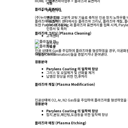
HOME
>
플라즈마사업부
>
플라즈마 표면처리
제품
플라즈마 표면처리
부설연구소
(주)누리텍은 진공 고분자 코팅 기술로 축적된 진공 장치 노하우
연구성과
플라즈마 표면처리 센터에서는 플라즈마 크리닝, 플라즈마 개질, 
주요실적
또한 Parylene Coating 과 플라즈마 표면처리를 접목 시켜, 
ORC 평가장치
인증서 및 특허
플라즈마 크리닝 (Plasma Cleaning)
고객센터
공지사항
자료실
진공 상태에 Gas를 주입하여 플라즈마를 형성하였을 경우, 이온화
GROUPWARE
이물질(Contamination)들을 증발키거나 뜯어낸다.
응용분야
Parylens Coating 의 밀착력 향상
그리스 및 오일제거 및 산화물 제거
납땜성 향상을 위한 전,후처리
플라즈마 개질 (Plasma Modification)
진공상태에 O2, Ar, N2 Gas등을 주입하여 플라즈마를 형성하였
응용분야
Parylens Coating 의 밀착력 향상
합지,본딩,페인팅,도금등을 위한 밀착력 향상
플라즈마 에칭 (Plasma Etching)