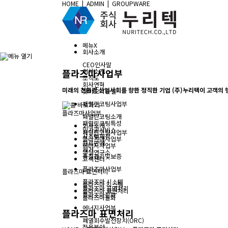
HOME
|
ADMIN
|
GROUPWARE
메뉴
X
회사소개
CEO인사말
플라즈마사업부
회사소개
조직도
회사연혁
미래의 친환경 산업사회를 향한 정직한 기업 (주)누리텍이 고객의 
찾아오시는길
패럴린코팅사업부
플라즈마사업부
패럴린코팅소개
패럴린코팅특성
회사소개
임가공서비스
패럴린코팅사업부
시스템제작
플라즈마사업부
원료판매
에너지사업부
제거
부설연구소
품질관리및보증
고객센터
플라즈마사업부
플라즈마 표면처리
플라즈마 시스템
플라즈마 시스템
플라즈마 표면처리
플라즈마 표면처리
플라즈마질화
플라즈마질화
에너지사업부
플라즈마 표면처리
폐열회수발전장치(ORC)
적용분야