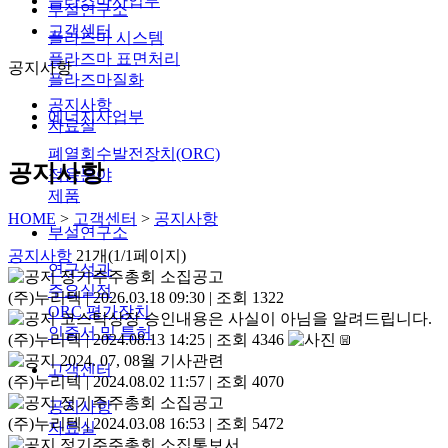
플라즈마사업부
부설연구소
고객센터
플라즈마 시스템
플라즈마 표면처리
공지사항
플라즈마질화
공지사항
에너지사업부
자료실
폐열회수발전장치(ORC)
공지사항
적용분야
제품
HOME
>
고객센터
>
공지사항
부설연구소
공지사항
21개(1/1페이지)
연구성과
정기주주총회 소집공고
주요실적
(주)누리텍
|
2026.03.18 09:30
|
조회 1322
ORC 평가장치
코스탁상장 승인내용은 사실이 아님을 알려드립니다.
인증서 및 특허
(주)누리텍
|
2024.08.13 14:25
|
조회 4346
2024. 07, 08월 기사관련
고객센터
(주)누리텍
|
2024.08.02 11:57
|
조회 4070
정기주주총회 소집공고
공지사항
(주)누리텍
|
2024.03.08 16:53
|
조회 5472
자료실
정기주주총회 소집통보서