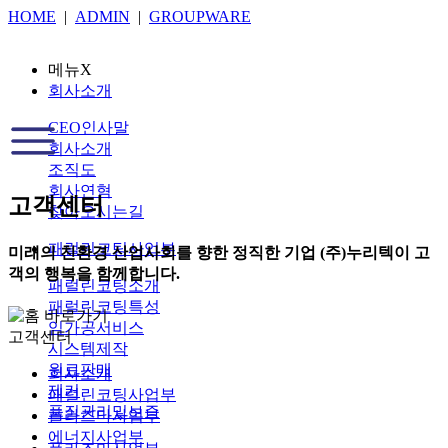
HOME
|
ADMIN
|
GROUPWARE
메뉴
X
회사소개
CEO인사말
회사소개
조직도
회사연혁
고객센터
찾아오시는길
패럴린코팅사업부
미래의 친환경 산업사회를 향한 정직한 기업 (주)누리텍이 고
객의 행복을 함께합니다.
패럴린코팅소개
패럴린코팅특성
임가공서비스
고객센터
시스템제작
원료판매
회사소개
제거
패럴린코팅사업부
품질관리및보증
플라즈마사업부
에너지사업부